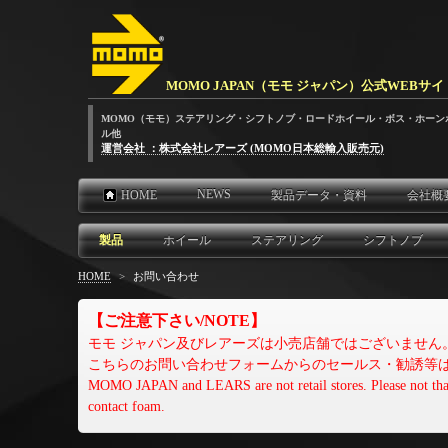
MOMO JAPAN（モモ ジャパン）公式WEBサイ
MOMO（モモ）ステアリング・シフトノブ・ロードホイール・ボス・ホーン
ル他
運営会社 ：株式会社レアーズ (MOMO日本総輸入販売元)
NEWS
HOME
製品データ・資料
会社概
製品
ホイール
ステアリング
シフトノブ
HOME
>
お問い合わせ
【ご注意下さい/NOTE】
モモ ジャパン及びレアーズは小売店舗ではございません
こちらのお問い合わせフォームからのセールス・勧誘等
MOMO JAPAN and LEARS are not retail stores. Please not that we
contact foam.