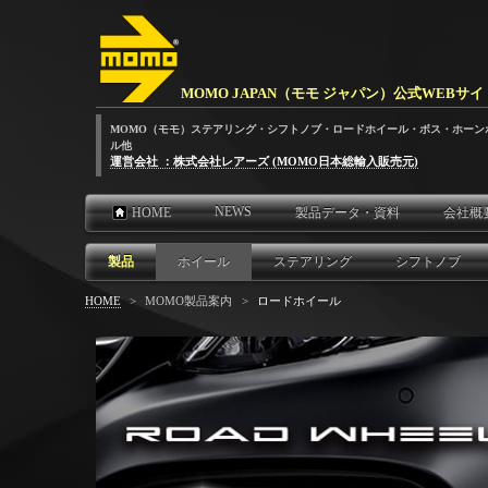
MOMO JAPAN（モモ ジャパン）公式WEBサイ
MOMO（モモ）ステアリング・シフトノブ・ロードホイール・ボス・ホーン
ル他
運営会社 ：株式会社レアーズ (MOMO日本総輸入販売元)
NEWS
HOME
製品データ・資料
会社概
製品
ホイール
ステアリング
シフトノブ
HOME
>
MOMO製品案内
>
ロードホイール