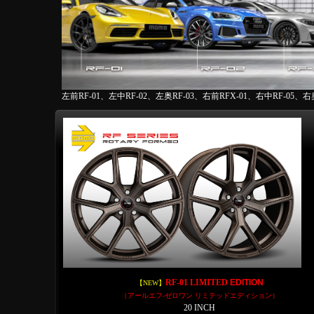
左前RF-01、左中RF-02、左奥RF-03、右前RFX-01、右中RF-05、右奥
RF-01 LIMITED
EDITION
【NEW】
（アールエフ-ゼロワン リミテッドエディション）
20 INCH