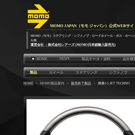
MOMO JAPAN（モモ ジャパン）公式WEBサイ
MOMO（モモ）ステアリング・シフトノブ・ロードホイール・ボス・ホーン
ル他
運営会社 ：株式会社レアーズ (MOMO日本総輸入販売元)
NEWS
HOME
製品データ・資料
会社概
製品
ホイール
ステアリング
シフトノブ
HOME
>
MOMO製品案内
>
販売終了製品
>
廃番J-5 JET TECHNO