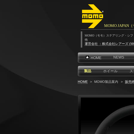
MOMO JAPA
MOMO（モモ）ステアリング・シ
他
運営会社 ：株式会社レアーズ (M
NEWS
HOME
製品
ホイール
ス
HOME
>
MOMO製品案内
>
販売