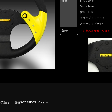
仕様
外径 320mm
Dish 42mm
材質：レザー
グリップ：ブラック
スポーク：ブラック
備考
この商品は廃番となりま
終了製品
>
廃番S-37 SPIDER イエロー