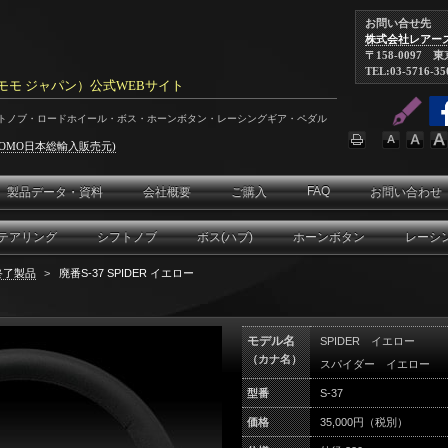
お問い合せ先
株式会社レアー
〒158-0097 
TEL:03-5716-35
N（モモ ジャパン）公式WEBサイト
フトノブ・ロードホイール・ボス・ホーンボタン・レーシングギア・ペダル
OMO日本総輸入販売元)
FAQ
製品データ・資料
会社概要
ご購入
お問い合わせ
テアリング
シフトノブ
ボス(ハブ)
ホーンボタン
レーシ
終了製品
>
廃番S-37 SPIDER イエロー
モデル名
SPIDER イエロー
（カナ名）
スパイダー イエロー
型番
S-37
価格
35,000円（税別）