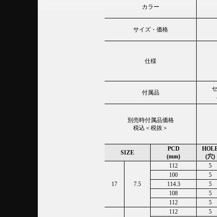
カラー
サイズ・価格
仕様
付属品
別売時付属品価格
税込＜税抜＞
PCD
HOL
SIZE
(mm)
(穴)
112
5
100
5
17
7.5
114.3
5
108
5
112
5
112
5