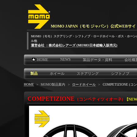
MOMO JAPAN（モモ ジャパン）公式WEBサイ
MOMO（モモ）ステアリング・シフトノブ・ロードホイール・ボス・ホーン
ル他
運営会社 ：株式会社レアーズ (MOMO日本総輸入販売元)
NEWS
HOME
製品データ・資料
会社概
製品
ホイール
ステアリング
シフトノブ
HOME
>
MOMO製品案内
>
ロードホイール
>
COMPETIZIONE 
COMPETIZIONE
（
コンペティツィオーネ)
【NEW】