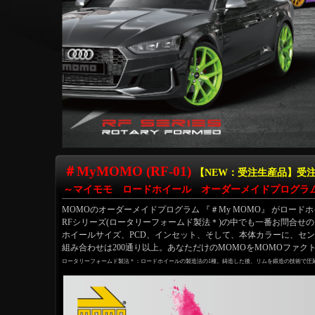
＃MyMOMO (RF-01)
【NEW：受注生産品】受注開始 
～マイモモ ロードホイール オーダーメイドプログラ
MOMOのオーダーメイドプログラム 『＃My MOMO』 がロー
RFシリーズ(ロータリーフォームド製法＊)の中でも一番お問合せの
ホイールサイズ、PCD、インセット、そして、本体カラーに、セ
組み合わせは200通り以上。あなただけのMOMOをMOMOファク
ロータリーフォームド製法＊：ロードホイールの製造法の1種。鋳造した後、リムを鍛造の技術で圧