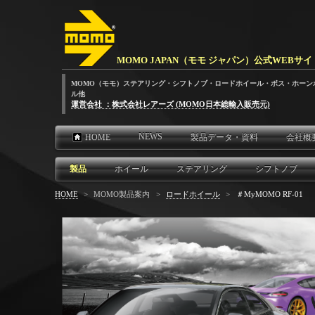
MOMO JAPAN（モモ ジャパン）公式WEBサイ
MOMO（モモ）ステアリング・シフトノブ・ロードホイール・ボス・ホーン
ル他
運営会社 ：株式会社レアーズ (MOMO日本総輸入販売元)
NEWS
HOME
製品データ・資料
会社概
製品
ホイール
ステアリング
シフトノブ
HOME
>
MOMO製品案内
>
ロードホイール
>
＃MyMOMO RF-01