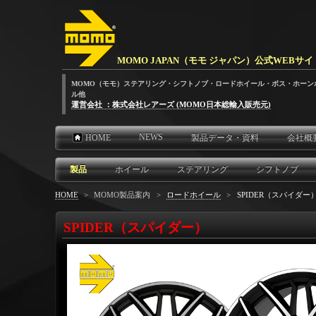
MOMO JAPAN（モモ ジャパン）公式WEBサイ
MOMO（モモ）ステアリング・シフトノブ・ロードホイール・ボス・ホーン
ル他
運営会社 ：株式会社レアーズ (MOMO日本総輸入販売元)
NEWS
HOME
製品データ・資料
会社概
製品
ホイール
ステアリング
シフトノブ
HOME
>
MOMO製品案内
>
ロードホイール
>
SPIDER（スパイダー
SPIDER（スパイダー）