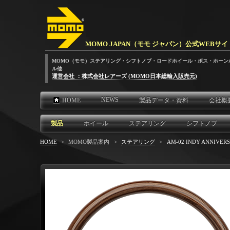
MOMO JAPAN（モモ ジャパン）公式WEBサイ
MOMO（モモ）ステアリング・シフトノブ・ロードホイール・ボス・ホーン
ル他
運営会社 ：株式会社レアーズ (MOMO日本総輸入販売元)
NEWS
HOME
製品データ・資料
会社概
製品
ホイール
ステアリング
シフトノブ
HOME
>
MOMO製品案内
>
ステアリング
>
AM-02 INDY ANNIVERS