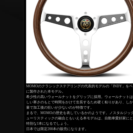
MOMOのクラシックステアリングの代表的モデルの「INDY」をベ
に製作された本モデル。
希少性の高いウォールナットをグリップに採用。ウォールナットは
しい寒さのもとで時間をかけて生長するため硬く粘りがあり、しか
量で加工後の狂いが少ないのが特徴です。
まるで、MOMOの歴史を表しているかのようです。ノスタルジッ
ューリスティックの融合ともいえる本モデルは、自動車愛好家にと
特別な1本になるでしょう。
日本では限定200本の販売になります。