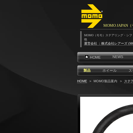
MOMO JAPA
MOMO（モモ）ステアリング・シ
他
運営会社 ：株式会社レアーズ (M
NEWS
HOME
製品
ホイール
ス
HOME
>
MOMO製品案内
>
ステ