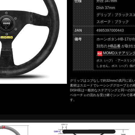
仕様
外径 347mm
Dish 37mm
グリップ：ブラックス
スポーク：ブラック
JAN
4985397000443
備考
ホーンボタンHB-17が
別売の
HB品番
が取付
MOMOステアリン
ボス（ハブ）・アースリン
しません。ボス（ハブ）側
グリップはコブなしで約32mmの真円に近
素材はスエードでレーシンググローブとの
DISH長は一般的なステアリングと同一の37
ベローチェの流れを受け継ぐシンプルで基
す。