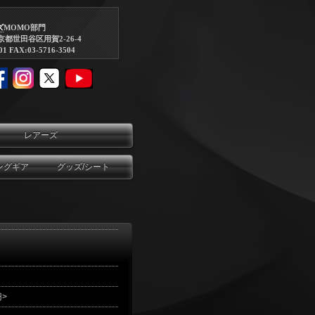
ズ
MOMO部門
東京都世田谷区用賀2-26-4
01 FAX:03-5716-3504
レアーズ
ングギア
グッズ/シート
円>