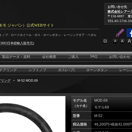
お問い合せ先
株式会社レアー
〒158-0097 
TEL:03-5716-35
N（モモ ジャパン）公式WEBサイト
フトノブ・ロードホイール・ボス・ホーンボタン・レーシングギア・ペダル
OMO日本総輸入販売元)
FAQ
製品データ・資料
会社概要
ご購入
お問い合わせ
テアリング
シフトノブ
ボス(ハブ)
ホーンボタン
レーシ
アリング
>
M-52 MOD.69
モデル名
MOD.69
（カナ名）
モデル69
型番
M-52
税込価格
46,200円<税抜42,000