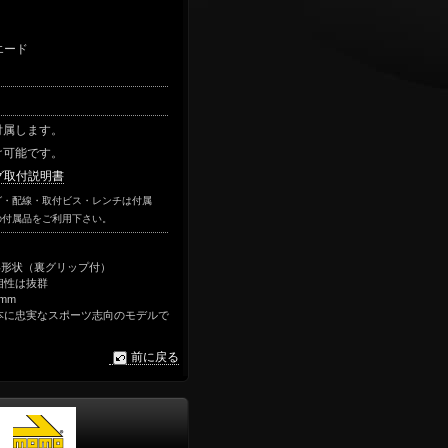
エード
付属します。
け可能です。
グ取付説明書
グ・配線・取付ビス・レンチは付属
の付属品をご利用下さい。
い形状（裏グリップ付）
相性は抜群
mm
本に忠実なスポーツ志向のモデルで
前に戻る