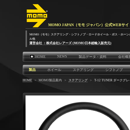
MOMO JAPAN（モモ ジャパン）公式WEBサイ
MOMO（モモ）ステアリング・シフトノブ・ロードホイール・ボス・ホーン
ル他
運営会社 ：株式会社レアーズ (MOMO日本総輸入販売元)
NEWS
HOME
製品データ・資料
会社概
製品
ホイール
ステアリング
シフトノブ
HOME
>
MOMO製品案内
>
ステアリング
>
T-12 TUNER ダークグレ