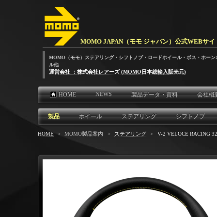
MOMO JAPAN（モモ ジャパン）公式WEBサイ
MOMO（モモ）ステアリング・シフトノブ・ロードホイール・ボス・ホーン
ル他
運営会社 ：株式会社レアーズ (MOMO日本総輸入販売元)
NEWS
HOME
製品データ・資料
会社概
製品
ホイール
ステアリング
シフトノブ
HOME
>
MOMO製品案内
>
ステアリング
>
V-2 VELOCE RACING 3