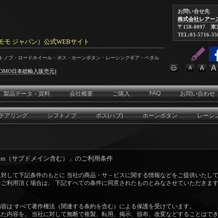
お問い合せ先
株式会社レアー
〒158-0097 
TEL:03-5716-35
N（モモ ジャパン）公式WEBサイト
フトノブ・ロードホイール・ボス・ホーンボタン・レーシングギア・ペダル
OMO日本総輸入販売元)
FAQ
製品データ・資料
会社概要
ご購入
お問い合わせ
テアリング
シフトノブ
ボス(ハブ)
ホーンボタン
レーシ
an.com（サブドメイン含む）」のご利用条件
対して下記条件のもとに 当社の商品・サ－ビスに関する情報などをご提供いたし
ご利用頂く場合は、 下記すべての条件に同意されたものとみなさせていただきま
容は すべて著作権法（関連する条約を含む）による保護を受けています。
た内容を、 当社に対して無断で複製、転用、掲示、頒布、改変などすることはで