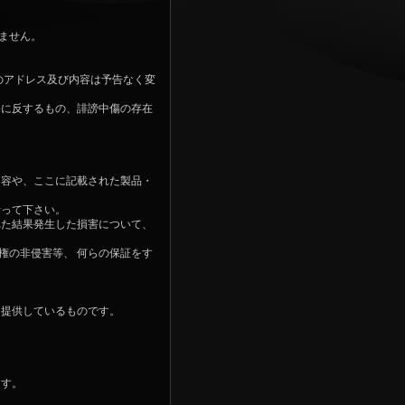
ません。
のアドレス及び内容は予告なく変
俗に反するもの、誹謗中傷の存在
内容や、ここに記載された製品・
行って下さい。
れた結果発生した損害について、
権の非侵害等、 何らの保証をす
に提供しているものです。
ます。