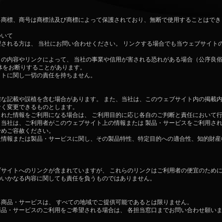
る商標、商号は商標法及び商標によって保護されており、無断で使用することはでき
ついて
される方は、 当社にお問い合わせください。 リンクする場合でも当ウェブサイト
の内容やリンクによって、 当社の事業や信用が害される恐れがある場合（公序良
体をお断りすることがあります。
イトに関し一切の責任を持ちません。
な記載や誤植を含む場合があります。 また、当社は、このウェブサイト内の掲載
なく変更できるものとします。
れた情報をご利用になる場合は、 ご利用目的に応じ各自のご判断と責任において
当社は、ご利用者がこのウェブサイト上の情報または 製品・サービスをご利用さ
予めご容赦ください。
情報または製品・サービスに関し、その製品特性、特定目的への適合性、知的財産
サイトへのリンクが含まれていますが、 これらのリンクはご利用者の便宜のため
のいかなる内容に関しても責任を負うものではありません。
商品・サービスは、 すべての地域でご提供可能であるとは限りません。
品・サービスのご利用をご希望される場合は、 各担当窓口までお問い合わせ願い