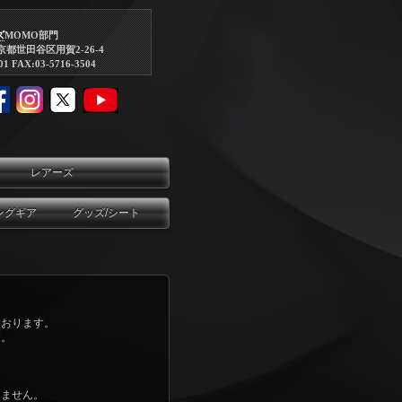
ズ
MOMO部門
東京都世田谷区用賀2-26-4
01 FAX:03-5716-3504
レアーズ
ングギア
グッズ/シート
ております。
す。
きません。