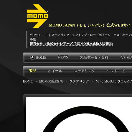
MOMO JAPAN（モモ ジャパン）公式WEBサイ
MOMO（モモ）ステアリング・シフトノブ・ロードホイール・ボス・ホーン
ル他
運営会社 ：株式会社レアーズ (MOMO日本総輸入販売元)
NEWS
HOME
製品データ・資料
会社概
製品
ホイール
ステアリング
シフトノブ
HOME
>
MOMO製品案内
>
ステアリング
>
M-46 MOD.78 ブラック