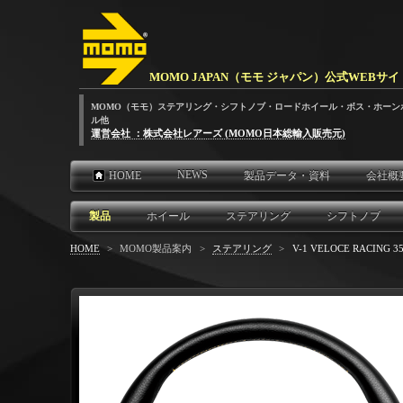
MOMO JAPAN（モモ ジャパン）公式WEBサイ
MOMO（モモ）ステアリング・シフトノブ・ロードホイール・ボス・ホーン
ル他
運営会社 ：株式会社レアーズ (MOMO日本総輸入販売元)
NEWS
HOME
製品データ・資料
会社概
製品
ホイール
ステアリング
シフトノブ
HOME
>
MOMO製品案内
>
ステアリング
>
V-1 VELOCE RACING 3